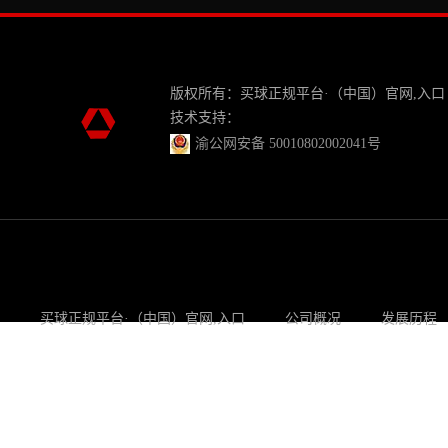
版权所有：买球正规平台·（中国）官网,入
技术支持：
渝公网安备 50010802002041号
买球正规平台·（中国）官网,入口
公司概况
发展历程