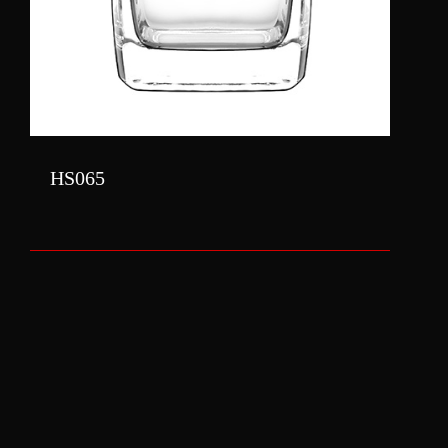
HS065