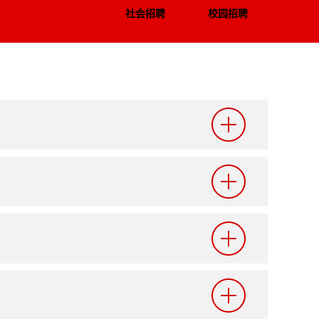
社会招聘
校园招聘