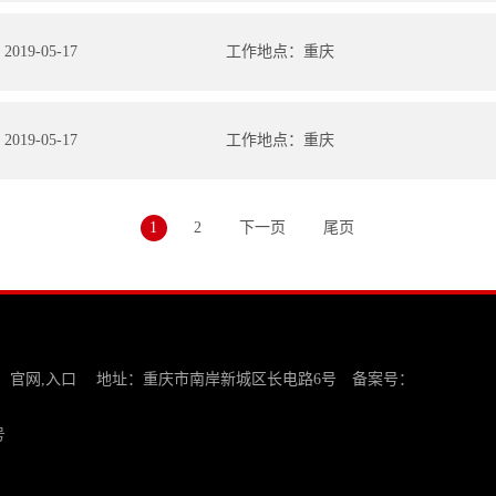
2019-05-17
工作地点：重庆
2019-05-17
工作地点：重庆
1
2
下一页
尾页
）官网,入口 地址：重庆市南岸新城区长电路6号 备案号：
号