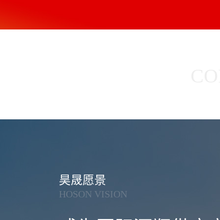
CO
昊晟愿景
HOSON VISION