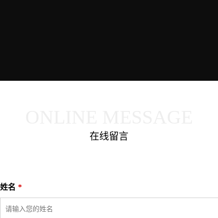
ONLINE MESSAGE
在线留言
姓名
*