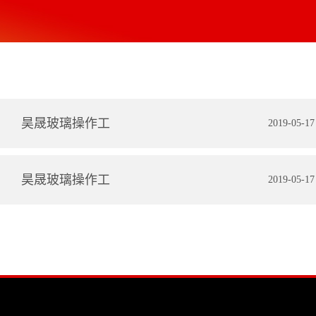
昊晟玻璃操作工
2019-05-17
昊晟玻璃操作工
2019-05-17